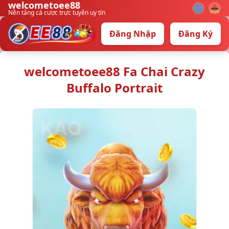
welcometoee88
🌐
📥
Nền tảng cá cược trực tuyến uy tín
Đăng Nhập
Đăng Ký
welcometoee88 Fa Chai Crazy
Buffalo Portrait